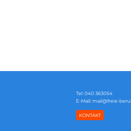
Tel:
040 363054
E-Mail:
mail@freie-ber
KONTAKT