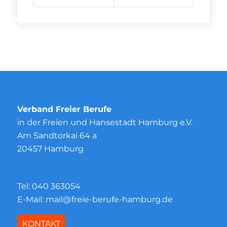
Verband Freier Berufe
in der Freien und Hansestadt Hamburg e.V.
Am Sandtorkai 64 a
20457 Hamburg
Tel:
040 363054
E-Mail:
mail@freie-berufe-hamburg.de
KONTAKT