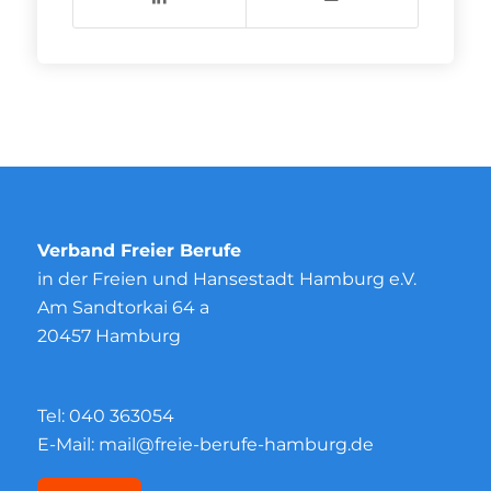
Verband Freier Berufe
in der Freien und Hansestadt Hamburg e.V.
Am Sandtorkai 64 a
20457 Hamburg
Tel:
040 363054
E-Mail:
mail@freie-berufe-hamburg.de